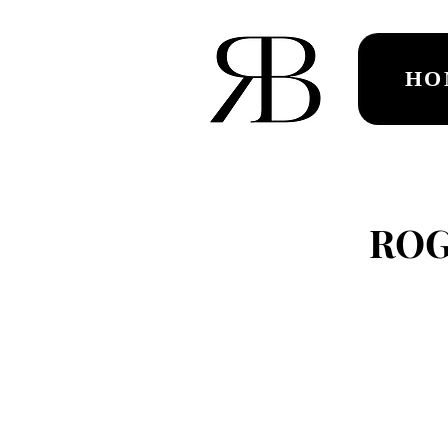
HO
ROG